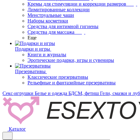
Кремы для стимуляции и коррекции размеров
Лимитированные коллекции
Менструальные чаши
Наборы косметики
Средства для интимной гигиены
Средства для массажа
Еще
Подарки и игры
Книги и журналы
Эротические подарки, игры и сувениры
Презервативы
Классические презервативы
Рельефные и фантазийные презервативы
Секс-игрушки
Белье и одежда
БДСМ, фетиш
Гели, смазки и лу
Каталог