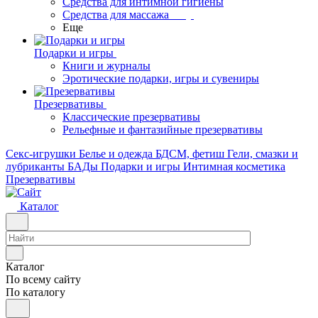
Средства для интимной гигиены
Средства для массажа
Еще
Подарки и игры
Книги и журналы
Эротические подарки, игры и сувениры
Презервативы
Классические презервативы
Рельефные и фантазийные презервативы
Секс-игрушки
Белье и одежда
БДСМ, фетиш
Гели, смазки и
лубриканты
БАДы
Подарки и игры
Интимная косметика
Презервативы
Каталог
Каталог
По всему сайту
По каталогу